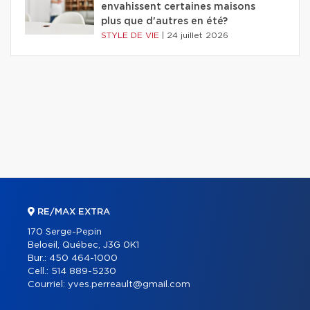
envahissent certaines maisons
plus que d'autres en été?
STYLE DE VIE
|
24 juillet 2026
RE/MAX EXTRA
170 Serge-Pepin
Beloeil, Québec, J3G 0K1
Bur.:
450 464-1000
Cell.:
514 889-5230
Courriel:
yves.perreault@gmail.com